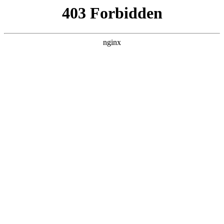
O
首页
OB旗舰平台娱乐
师资队伍
教