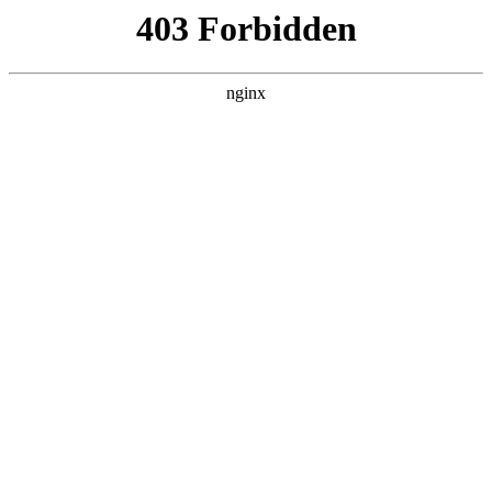
O
首页
OB旗舰平台娱乐
师资队伍
教